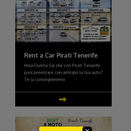
Rent a Car Pirati Tenerife
Hola Ciurma Sai che con Pirati Tenerife
puoi prenotare con anticipo la tua auto?
Te la consegneremo
×