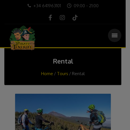
+34 641963101
09:00 - 21:00
Rental
Home
Tours
Rental