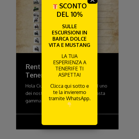
SCONTO
DEL 10%
SULLE
ESCURSIONI IN
BARCA DOLCE
VITA E MUSTANG
LA TUA
ESPERIENZA A
Rent a SCOOTER Pirati
TENERIFE TI
Tenerife
ASPETTA!
Hola Ciurma Visita l'isola in sella ad uno
Clicca qui sotto e
te la invieremo
dei nostri scooter! Abbiamo una vasta
tramite WhatsApp.
gamma di scooter
RICEVILA