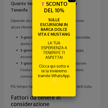
SCONTO
Quanto tempo serve per visitare
DEL 10%
Tenerife
SULLE
Dipende da ciò che vuoi fare, ma questi sono
ESCURSIONI IN
alcuni riferimenti:
BARCA DOLCE
VITA E MUSTANG
3 giorni
: sufficienti per vedere l’essenziale,
LA TUA
anche se in modo rapido.
ESPERIENZA A
5 giorni:
ideali per combinare spiaggia,
TENERIFE TI
escursioni e percorsi.
ASPETTA!
7 giorni o più:
permettono di esplorare
Clicca qui sotto e
l’isola con calma e scoprire zone meno
te la invieremo
tramite WhatsApp.
conosciute.
Più tempo hai, più potrai goderti il ritmo dell’isola.
RICEVILA
Fattori da tenere in
considerazione