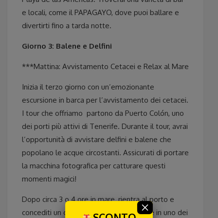
e locali, come il PAPAGAYO, dove puoi ballare e
divertirti fino a tarda notte.
Giorno 3: Balene e Delfini
***Mattina: Avvistamento Cetacei e Relax al Mare
Inizia il terzo giorno con un’emozionante
escursione in barca per l’avvistamento dei cetacei.
I tour che offriamo
partono da Puerto Colón, uno
dei porti più attivi di Tenerife. Durante il tour, avrai
l’opportunità di avvistare delfini e balene che
popolano le acque circostanti. Assicurati di portare
la macchina fotografica per catturare questi
momenti magici!
Dopo circa 3 o 4 ore in mare, rientra al porto e
×
concediti un caffè o un drink rinfrescante in uno dei
SCONTO