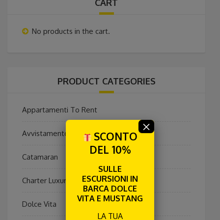
CART
No products in the cart.
PRODUCT CATEGORIES
Appartamenti To Rent
×
Avvistamento Cetacei
SCONTO
DEL 10%
Catamaran
SULLE
ESCURSIONI IN
Charter Luxury Privato
BARCA DOLCE
VITA E MUSTANG
Dolce Vita
LA TUA