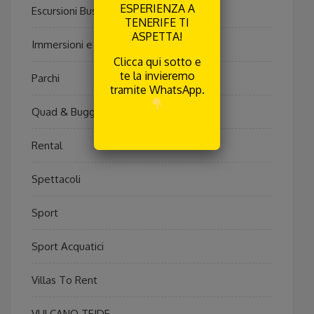
ESPERIENZA A
Escursioni Bus
TENERIFE TI
ASPETTA!
Immersioni e Pesca
Clicca qui sotto e
te la invieremo
Parchi
tramite WhatsApp.
Quad & Buggy
RICEVILA
Rental
Spettacoli
Sport
Sport Acquatici
Villas To Rent
VULCANO TEIDE