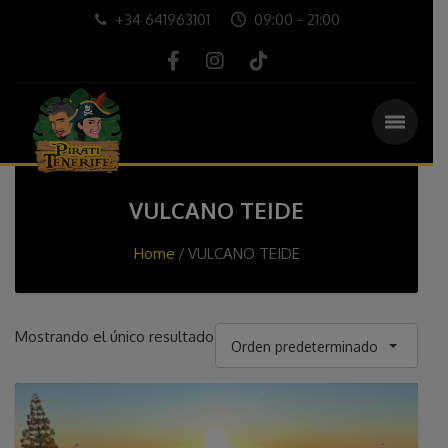
+34 641963101
09:00 - 21:00
VULCANO TEIDE
Home
VULCANO TEIDE
Mostrando el único resultado
Orden predeterminado