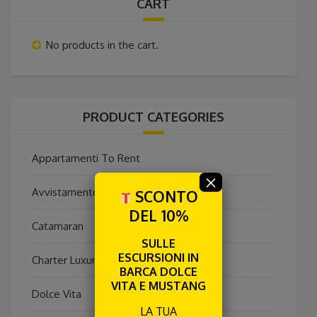
CART
No products in the cart.
PRODUCT CATEGORIES
Appartamenti To Rent
×
Avvistamento Cetacei
SCONTO
DEL 10%
Catamaran
SULLE
ESCURSIONI IN
Charter Luxury Privato
BARCA DOLCE
VITA E MUSTANG
Dolce Vita
LA TUA