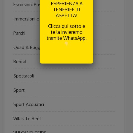
ESPERIENZA A
Escursioni Bus
TENERIFE TI
ASPETTA!
Immersioni e Pesca
Clicca qui sotto e
te la invieremo
Parchi
tramite WhatsApp.
Quad & Buggy
RICEVILA
Rental
Spettacoli
Sport
Sport Acquatici
Villas To Rent
VULCANO TEIDE