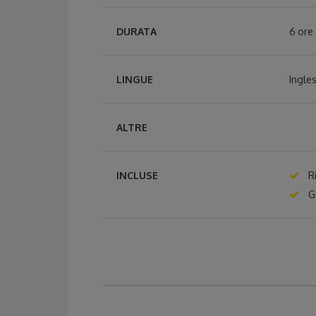
DURATA
6 ore 
LINGUE
Ingle
ALTRE
INCLUSE
Ri
G