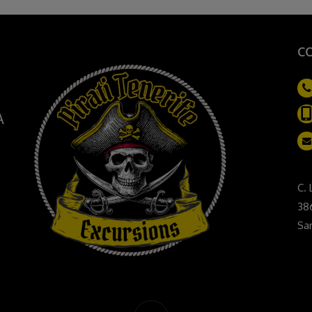
C
A
C. 
38
San