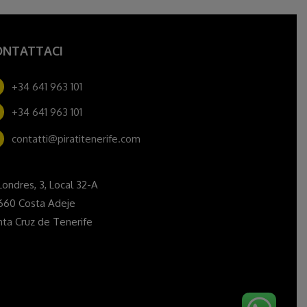
ONTATTACI
+34 641 963 101
+34 641 963 101
contatti@piratitenerife.com
Londres, 3, Local 32-A
660 Costa Adeje
ta Cruz de Tenerife