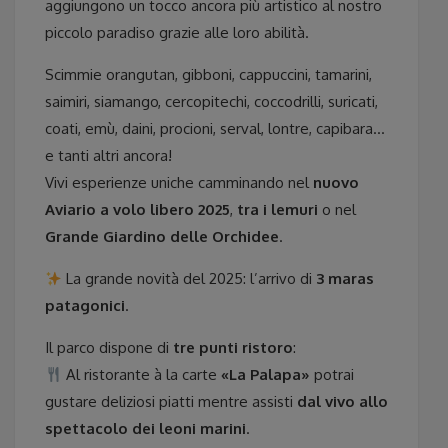
aggiungono un tocco ancora più artistico al nostro
piccolo paradiso grazie alle loro abilità.
Scimmie orangutan, gibboni, cappuccini, tamarini,
saimiri, siamango, cercopitechi, coccodrilli, suricati,
coati, emù, daini, procioni, serval, lontre, capibara…
e tanti altri ancora!
Vivi esperienze uniche camminando nel
nuovo
Aviario a volo libero 2025
,
tra i lemuri
o nel
Grande Giardino delle Orchidee
.
La grande novità del 2025: l’arrivo di
3 maras
patagonici
.
Il parco dispone di
tre punti ristoro
:
Al ristorante à la carte
«La Palapa»
potrai
gustare deliziosi piatti mentre assisti
dal vivo allo
spettacolo dei leoni marini
.