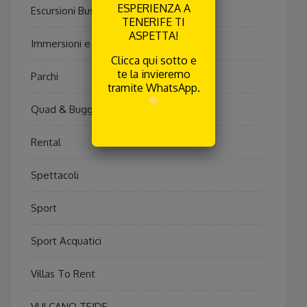
ESPERIENZA A
Escursioni Bus
TENERIFE TI
ASPETTA!
Immersioni e Pesca
Clicca qui sotto e
te la invieremo
Parchi
tramite WhatsApp.
Quad & Buggy
RICEVILA
Rental
Spettacoli
Sport
Sport Acquatici
Villas To Rent
VULCANO TEIDE