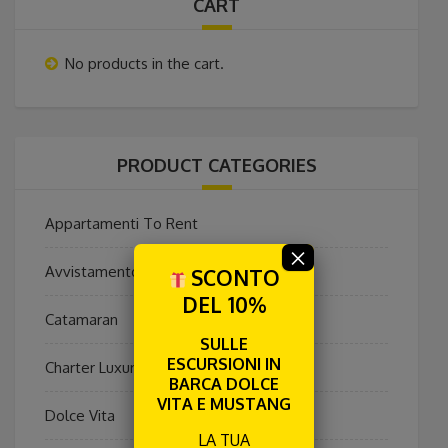
CART
No products in the cart.
PRODUCT CATEGORIES
Appartamenti To Rent
×
Avvistamento Cetacei
SCONTO
DEL 10%
Catamaran
SULLE
ESCURSIONI IN
Charter Luxury Privato
BARCA DOLCE
VITA E MUSTANG
Dolce Vita
LA TUA